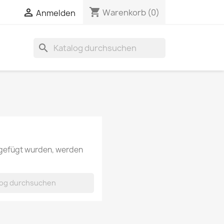
shopping_cart

Warenkorb
(0)
Anmelden
search
ugefügt wurden, werden