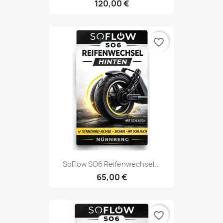
120,00 €
favorite_border
SoFlow SO6 Reifenwechsel...
65,00 €
favorite_border