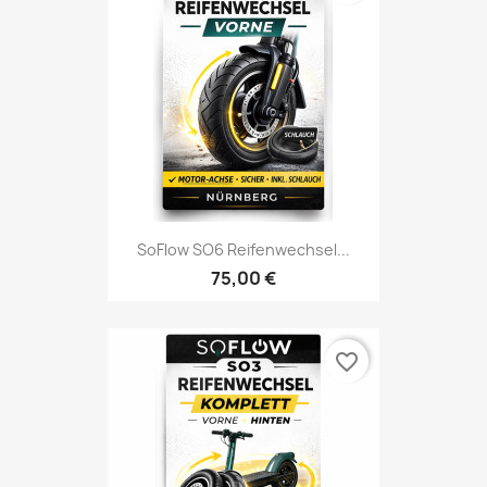
SoFlow SO6 Reifenwechsel...
75,00 €
favorite_border