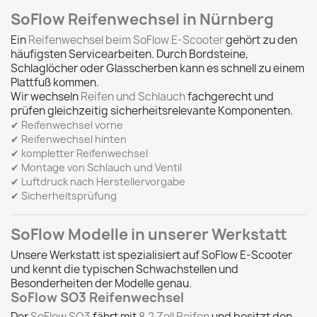
SoFlow Reifenwechsel in Nürnberg
Ein
Reifenwechsel beim SoFlow E-Scooter
gehört zu den
häufigsten Servicearbeiten. Durch Bordsteine,
Schlaglöcher oder Glasscherben kann es schnell zu einem
Plattfuß kommen.
Wir wechseln
Reifen und Schlauch
fachgerecht und
prüfen gleichzeitig sicherheitsrelevante Komponenten.
✔ Reifenwechsel vorne
✔ Reifenwechsel hinten
✔ kompletter Reifenwechsel
✔ Montage von Schlauch und Ventil
✔ Luftdruck nach Herstellervorgabe
✔ Sicherheitsprüfung
SoFlow Modelle in unserer Werkstatt
Unsere Werkstatt ist spezialisiert auf SoFlow E-Scooter
und kennt die typischen Schwachstellen und
Besonderheiten der Modelle genau.
SoFlow SO3 Reifenwechsel
Der
SoFlow SO3
fährt mit
8,2 Zoll Reifen
und besitzt den