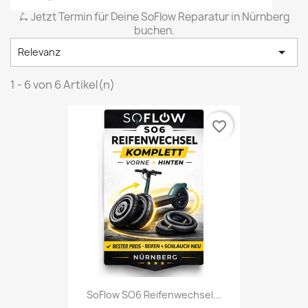
🛴 Jetzt Termin für Deine SoFlow Reparatur in Nürnberg
buchen.

Relevanz
1 - 6 von 6 Artikel(n)
favorite_border
SoFlow SO6 Reifenwechsel...