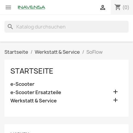
shopping_cart


(0)
search
Startseite
Werkstatt & Service
SoFlow
STARTSEITE
e-Scooter

e-Scooter Ersatzteile

Werkstatt & Service