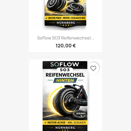
SoFlow SO3 Reifenwechsel...
120,00 €
favorite_border