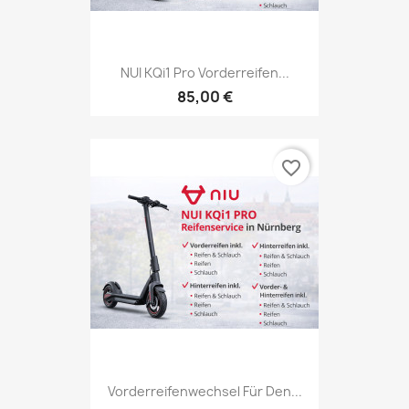
NUI KQi1 Pro Vorderreifen...
85,00 €
favorite_border
Vorderreifenwechsel Für Den...