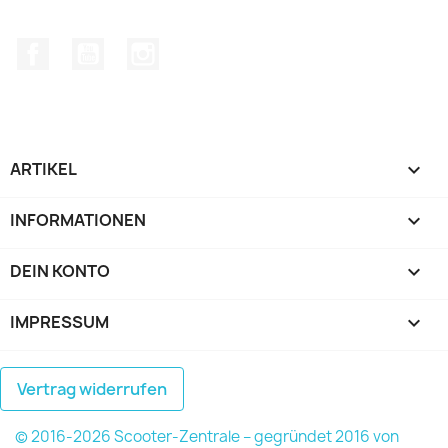
Facebook
YouTube
Instagram
ARTIKEL

INFORMATIONEN

DEIN KONTO

IMPRESSUM
keyboard_arrow_down
Vertrag widerrufen
© 2016-2026 Scooter-Zentrale – gegründet 2016 von