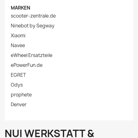
MARKEN
scooter-zentrale.de
Ninebot by Segway
Xiaomi
Navee
eWheel Ersatzteile
ePowerFun.de
EGRET
Odys
prophete
Denver
NUI WERKSTATT &