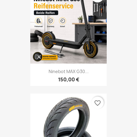
Ninebot MAX G30...
150,00 €
favorite_border