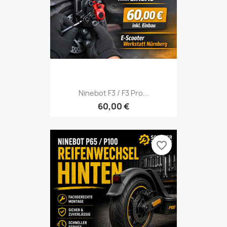
Ninebot F3 / F3 Pro...
60,00 €
favorite_border