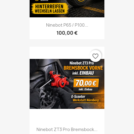
Ninebot P65 / P100...
100,00 €
favorite_border
Ninebot ZT3 Pro Bremsbock...