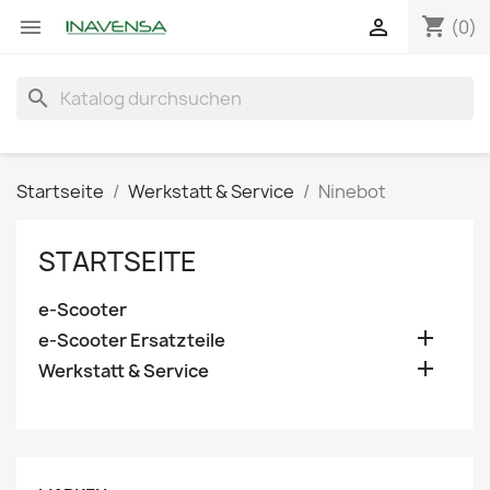
shopping_cart


(0)
search
Startseite
Werkstatt & Service
Ninebot
STARTSEITE
e-Scooter

e-Scooter Ersatzteile

Werkstatt & Service