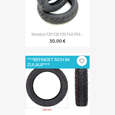
Ninebot F20 F25 F30 F40 F65...
30,00 €
***BEFINDET SICH IM
favorite_border
ZULAUF***