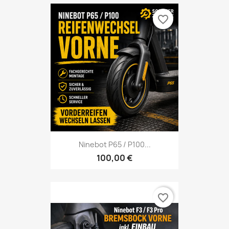
favorite_border
Ninebot P65 / P100...
100,00 €
favorite_border