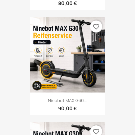
80,00 €
favorite_border
Ninebot MAX G30...
90,00 €
favorite_border