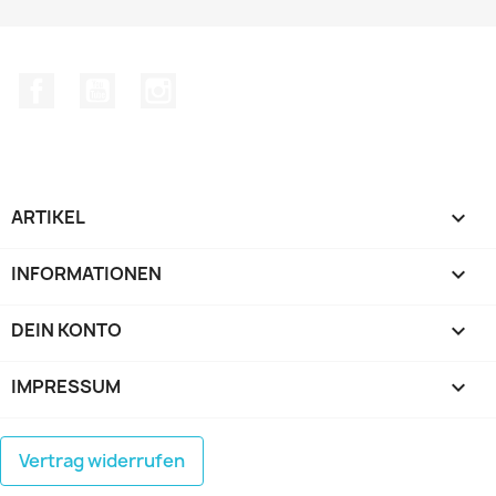
Facebook
YouTube
Instagram
ARTIKEL

INFORMATIONEN

DEIN KONTO

IMPRESSUM
keyboard_arrow_down
Vertrag widerrufen