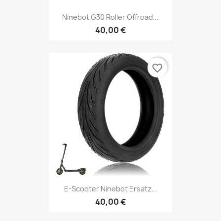
Ninebot G30 Roller Offroad...
40,00 €
favorite_border
E-Scooter Ninebot Ersatz...
40,00 €