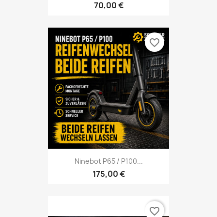
70,00 €
favorite_border
Ninebot P65 / P100...
175,00 €
favorite_border