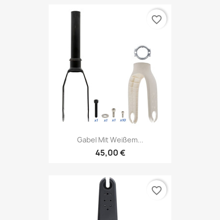
favorite_border
Gabel Mit Weißem...
45,00 €
favorite_border