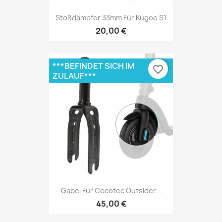
Stoßdämpfer 33mm Für Kugoo S1
20,00 €
***BEFINDET SICH IM
favorite_border
ZULAUF***
Gabel Für Cecotec Outsider...
45,00 €