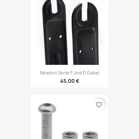
Ninebot Serie F Und D Gabel
45,00 €
favorite_border