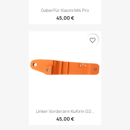
Gabel Für Xiaomi Mi4 Pro
45,00 €
favorite_border
Linker Vorderarm KuKirin G2...
45,00 €