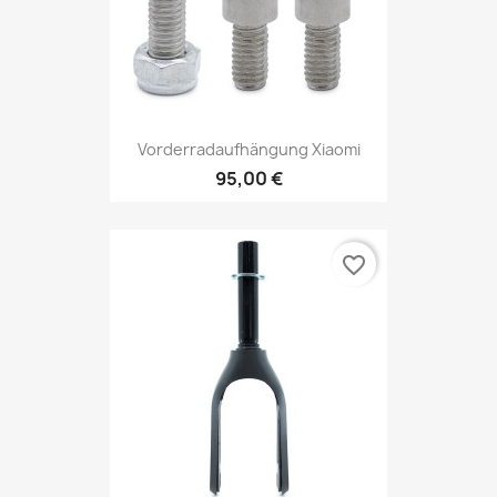
Vorderradaufhängung Xiaomi
95,00 €
favorite_border