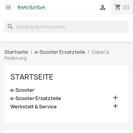
shopping_cart


(0)
search
Startseite
e-Scooter Ersatzteile
Gabel &
Federung
STARTSEITE
e-Scooter

e-Scooter Ersatzteile

Werkstatt & Service