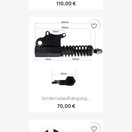
110,00 €
favorite_border
Vorderradaufhängung...
70,00 €
favorite_border