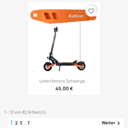
favorite_border
Linke Hintere Schwinge...
45,00 €
1 - 12 von 82 Artikel(n)
1

Weiter
2
3
…
7