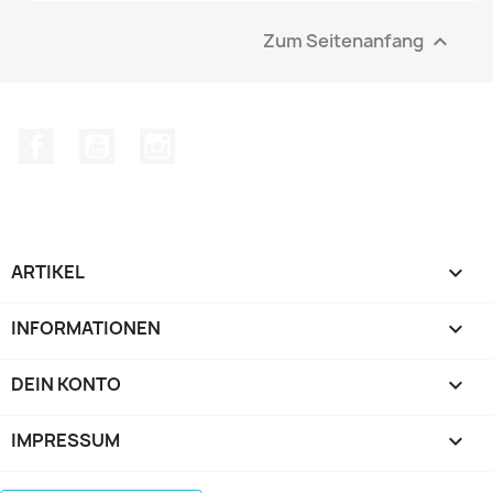
Zum Seitenanfang

Facebook
YouTube
Instagram
ARTIKEL

INFORMATIONEN

DEIN KONTO

IMPRESSUM
keyboard_arrow_down