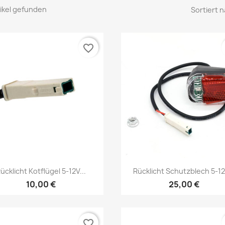
tikel gefunden
Sortiert n
favorite_border
Vorschau
Vorschau


ücklicht Kotflügel 5-12V...
Rücklicht Schutzblech 5-12V
10,00 €
25,00 €
favorite_border