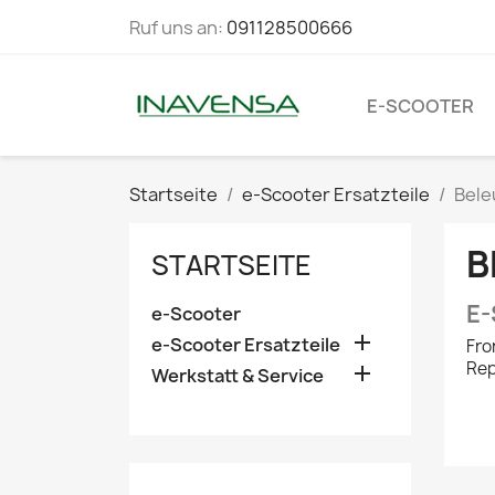
Ruf uns an:
091128500666
E-SCOOTER
Startseite
e-Scooter Ersatzteile
Bele
B
STARTSEITE
E-
e-Scooter

e-Scooter Ersatzteile
Fro
Rep

Werkstatt & Service