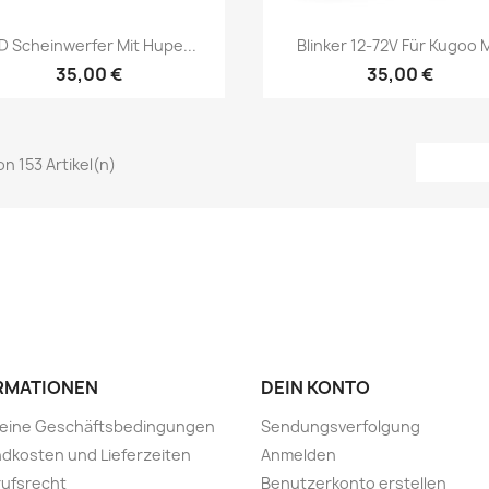
Vorschau
Vorschau


D Scheinwerfer Mit Hupe...
Blinker 12-72V Für Kugoo 
35,00 €
35,00 €
von 153 Artikel(n)
RMATIONEN
DEIN KONTO
meine Geschäftsbedingungen
Sendungsverfolgung
dkosten und Lieferzeiten
Anmelden
ufsrecht
Benutzerkonto erstellen