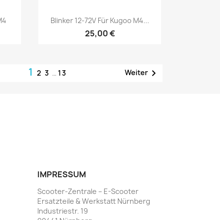
Vorschau

M4
Blinker 12-72V Für Kugoo M4...
25,00 €
1

Weiter
2
3
…
13
IMPRESSUM
Scooter-Zentrale – E-Scooter
Ersatzteile & Werkstatt Nürnberg
Industriestr. 19