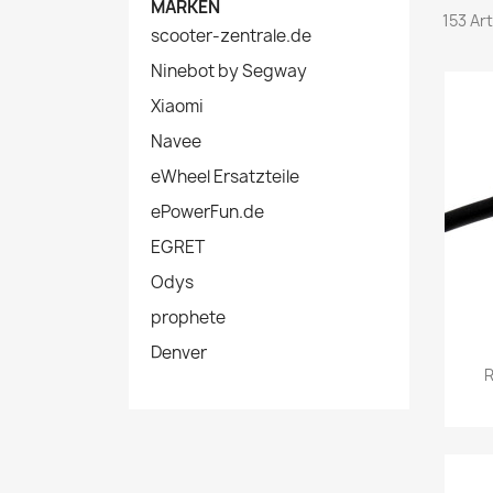
MARKEN
153 Ar
scooter-zentrale.de
Ninebot by Segway
Xiaomi
Navee
eWheel Ersatzteile
ePowerFun.de
EGRET
Odys
prophete
Denver
R