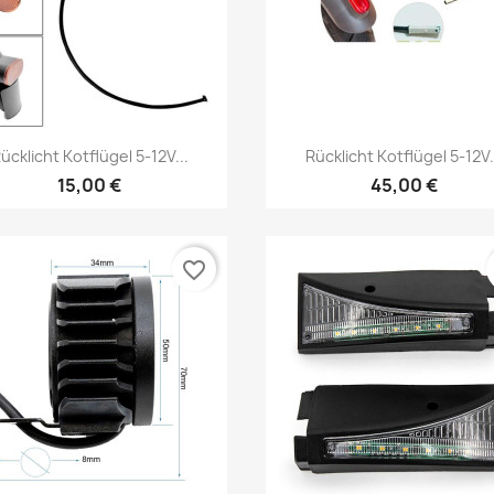
Vorschau
Vorschau


ücklicht Kotflügel 5-12V...
Rücklicht Kotflügel 5-12V.
15,00 €
45,00 €
favorite_border