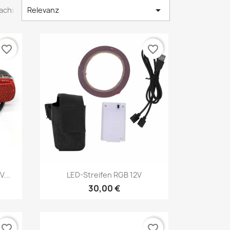

ach:
Relevanz
favorite_border
favorite_border
Vorschau

...
LED-Streifen RGB 12V
30,00 €
favorite_border
favorite_border