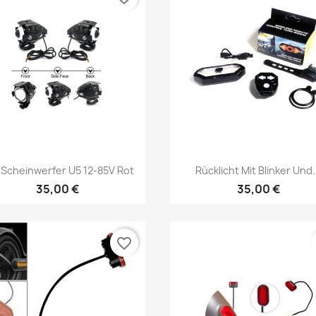
Vorschau
Vorschau


 Scheinwerfer U5 12-85V Rot
Rücklicht Mit Blinker Und.
35,00 €
35,00 €
favorite_border