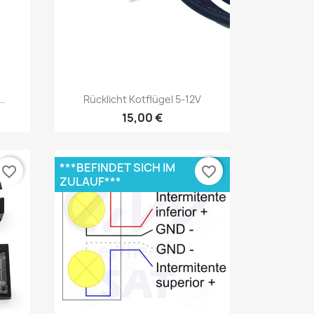
Vorschau

..
Rücklicht Kotflügel 5-12V
15,00 €
***BEFINDET SICH IM
favorite_border
favorite_border
ZULAUF***