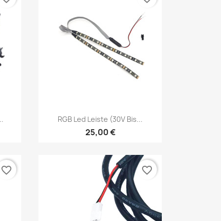
Vorschau

..
RGB Led Leiste (30V Bis...
25,00 €
favorite_border
favorite_border