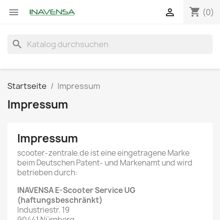
shopping_cart


(0)
search
Startseite
Impressum
Impressum
Impressum
scooter-zentrale.de ist eine eingetragene Marke
beim Deutschen Patent- und Markenamt und wird
betrieben durch:
INAVENSA E-Scooter Service UG
(haftungsbeschränkt)
Industriestr. 19
90441 Nürnberg