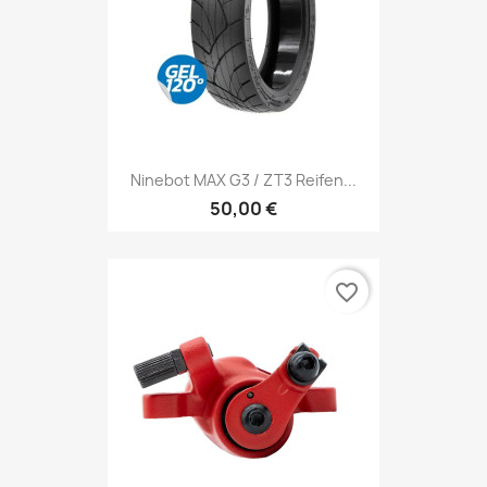
Ninebot MAX G3 / ZT3 Reifen...
50,00 €
favorite_border