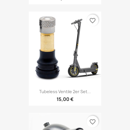
favorite_border
Tubeless Ventile 2er Set...
15,00 €
favorite_border