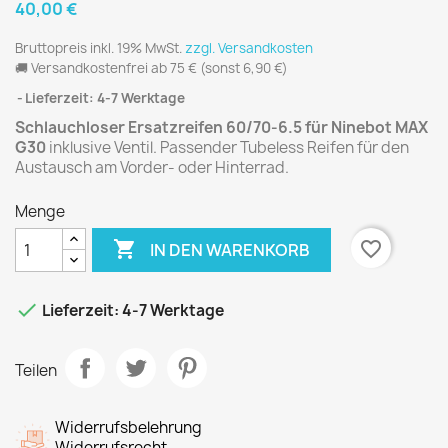
40,00 €
Bruttopreis inkl. 19% MwSt.
zzgl. Versandkosten
🚚 Versandkostenfrei ab 75 €
(sonst 6,90 €)
Lieferzeit: 4-7 Werktage
Schlauchloser Ersatzreifen 60/70-6.5 für Ninebot MAX
G30
inklusive Ventil. Passender Tubeless Reifen für den
Austausch am Vorder- oder Hinterrad.
Menge

favorite_border
IN DEN WARENKORB

Lieferzeit: 4-7 Werktage
Teilen
Widerrufsbelehrung
Widerrufsrecht