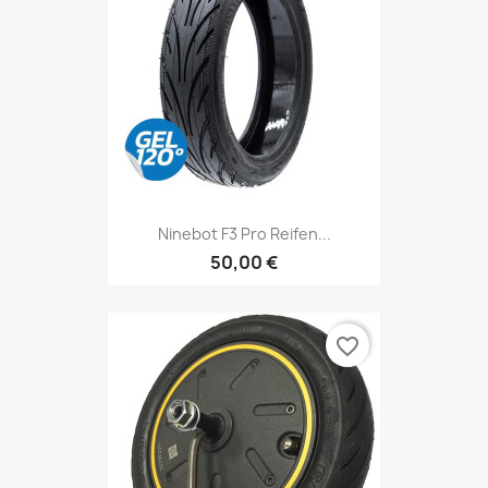
Ninebot F3 Pro Reifen...
50,00 €
favorite_border