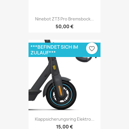
Ninebot ZT3 Pro Bremsbock...
50,00 €
***BEFINDET SICH IM
favorite_border
ZULAUF***
Klappsicherungsring Elektro...
15,00 €