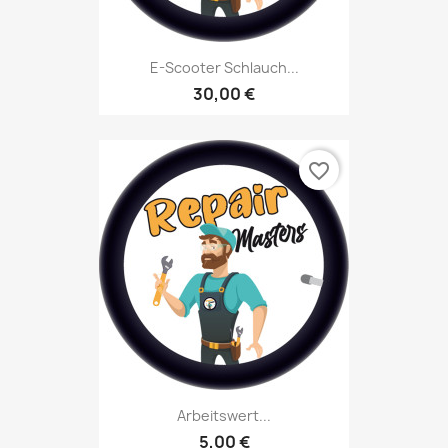
E-Scooter Schlauch...
30,00 €
favorite_border
Arbeitswert...
5,00 €