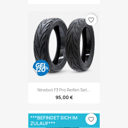
favorite_border
Ninebot F3 Pro Reifen Set...
95,00 €
***BEFINDET SICH IM
favorite_border
ZULAUF***