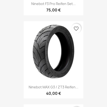
Ninebot F3 Pro Reifen Set...
75,00 €
favorite_border
Ninebot MAX G3 / ZT3 Reifen...
40,00 €