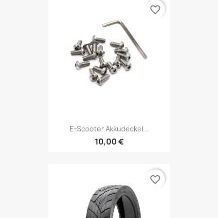
favorite_border
E-Scooter Akkudeckel...
10,00 €
favorite_border