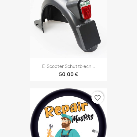
E-Scooter Schutzblech...
50,00 €
favorite_border