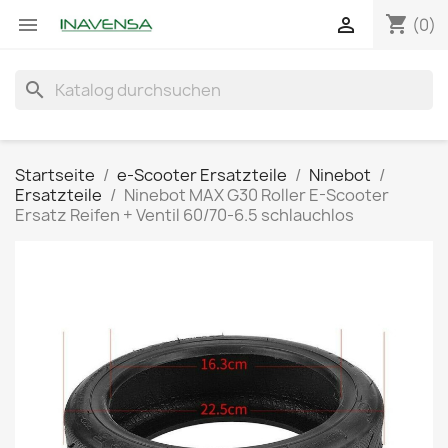
shopping_cart


(0)
search
Startseite
e-Scooter Ersatzteile
Ninebot
Ersatzteile
Ninebot MAX G30 Roller E-Scooter
Ersatz Reifen + Ventil 60/70-6.5 schlauchlos