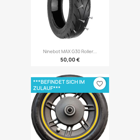
Ninebot MAX G30 Roller...
50,00 €
***BEFINDET SICH IM
favorite_border
ZULAUF***