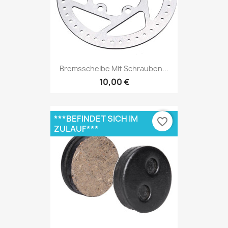
Bremsscheibe Mit Schrauben...
10,00 €
***BEFINDET SICH IM
favorite_border
ZULAUF***