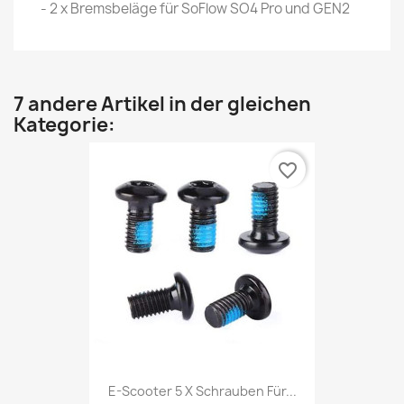
- 2 x Bremsbeläge für SoFlow SO4 Pro und GEN2
7 andere Artikel in der gleichen
Kategorie:
favorite_border
E-Scooter 5 X Schrauben Für...