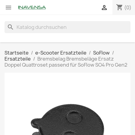
shopping_cart


(0)
search
Startseite
e-Scooter Ersatzteile
SoFlow
Ersatzteile
Bremsbelag Bremsbeläge Ersatz
Doppel Quattroset passend für SoFlow SO4 Pro Gen2