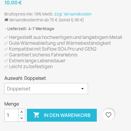
10,00 €
Bruttopreis inkl. 19% MwSt.
zzgl. Versandkosten
🚚 Versandkostenfrei ab 75 €
(sonst 6,90 €)
Lieferzeit: 4-7 Werktage
✅
Hergestellt aus hochwertigem und langlebigem Metall
✅
Gute Wärmeableitung und Wärmebeständigkeit
✅
Kompatibel mit SoFlow SO4 Pro und GEN2
✅
Garantiert sicheres Fahrerlebnis
✅
Extrem lange Lebensdauer
✅
Leicht zu befestigen
Auswahl: Doppelset
Menge

favorite_border
IN DEN WARENKORB