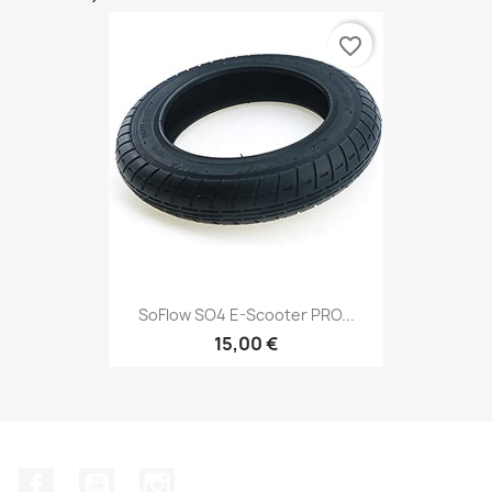
favorite_border
SoFlow SO4 E-Scooter PRO...
15,00 €
Facebook
YouTube
Instagram