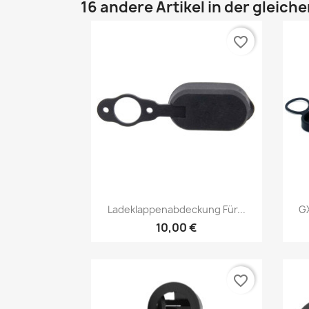
16 andere Artikel in der gleich
favorite_border
Vorschau

Ladeklappenabdeckung Für...
GX
10,00 €
favorite_border