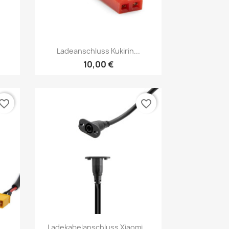
Vorschau

Ladeanschluss Kukirin...
10,00 €
vorite_border
favorite_border
Vorschau

..
Ladekabelanschluss Xiaomi...