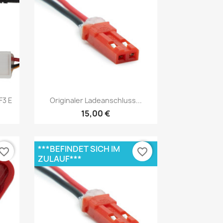
Vorschau

F3 E
Originaler Ladeanschluss...
15,00 €
***BEFINDET SICH IM
vorite_border
favorite_border
ZULAUF***