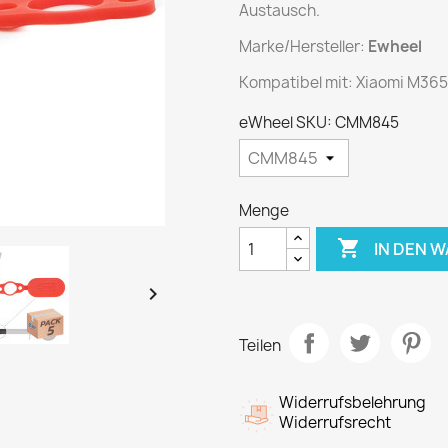
Austausch.
Marke/Hersteller:
Ewheel
Kompatibel mit: Xiaomi M365
eWheel SKU: CMM845
Menge

IN DEN 

Teilen
Widerrufsbelehrung
Widerrufsrecht