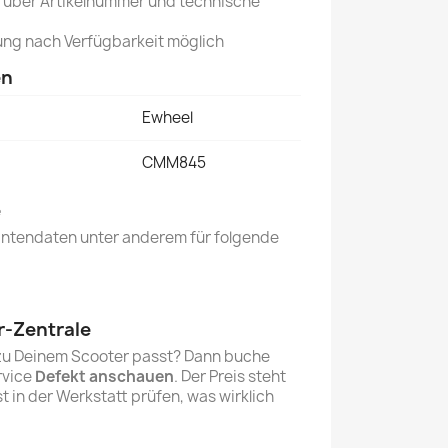
über Artikelnummer und technische
ung nach Verfügbarkeit möglich
en
Ewheel
CMM845
e
erantendaten unter anderem für folgende
r-Zentrale
l zu Deinem Scooter passt? Dann buche
rvice
Defekt anschauen
. Der Preis steht
rst in der Werkstatt prüfen, was wirklich