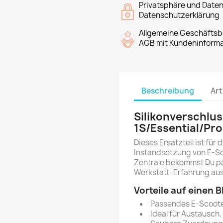
Privatsphäre und Date
Datenschutzerklärung
Allgemeine Geschäfts
AGB mit Kundeninforma
Beschreibung
Art
Silikonverschlu
1S/Essential/Pr
Dieses Ersatzteil ist für
Instandsetzung von E-Sc
Zentrale bekommst Du pas
Werkstatt-Erfahrung au
Vorteile auf einen B
Passendes E-Scooter
Ideal für Austausch