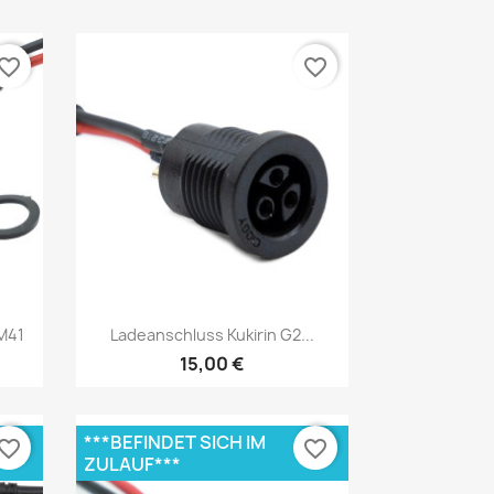
vorite_border
favorite_border
Vorschau

M41
Ladeanschluss Kukirin G2...
15,00 €
***BEFINDET SICH IM
vorite_border
favorite_border
ZULAUF***