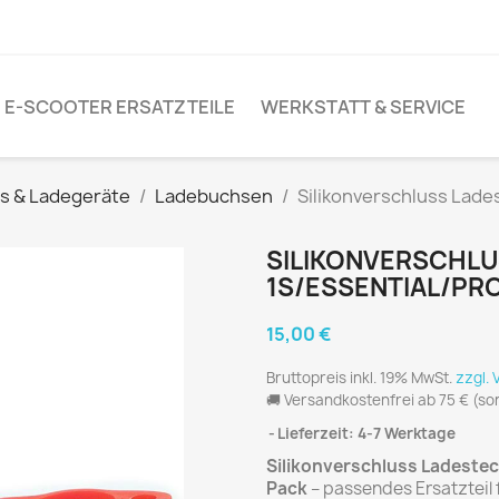
E-SCOOTER ERSATZTEILE
WERKSTATT & SERVICE
s & Ladegeräte
Ladebuchsen
Silikonverschluss Lade
SILIKONVERSCHLU
1S/ESSENTIAL/PR
15,00 €
Bruttopreis inkl. 19% MwSt.
zzgl.
🚚 Versandkostenfrei ab 75 €
(so
Lieferzeit: 4-7 Werktage
Silikonverschluss Ladestec
Pack
– passendes Ersatzteil