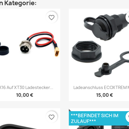
en Kategorie:
favorite_border
fa
Vorschau
Vorschau


16 Auf XT30 Ladestecker...
Ladeanschluss ECOXTREM 
10,00 €
15,00 €
***BEFINDET SICH IM
favorite_border
fa
ZULAUF***