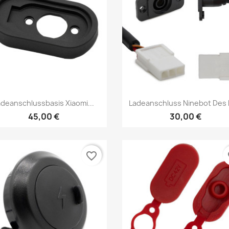
Vorschau
Vorschau


adeanschlussbasis Xiaomi...
Ladeanschluss Ninebot Des 
45,00 €
30,00 €
favorite_border
fa