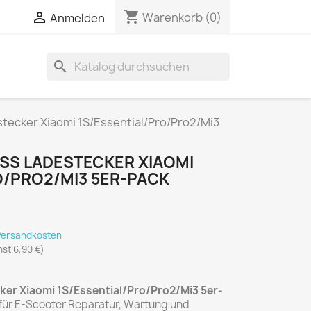
shopping_cart

Warenkorb
(0)
Anmelden
search
stecker Xiaomi 1S/Essential/Pro/Pro2/Mi3
SS LADESTECKER XIAOMI
O/PRO2/MI3 5ER-PACK
 Versandkosten
nst 6,90 €)
ker Xiaomi 1S/Essential/Pro/Pro2/Mi3 5er-
 für E-Scooter Reparatur, Wartung und