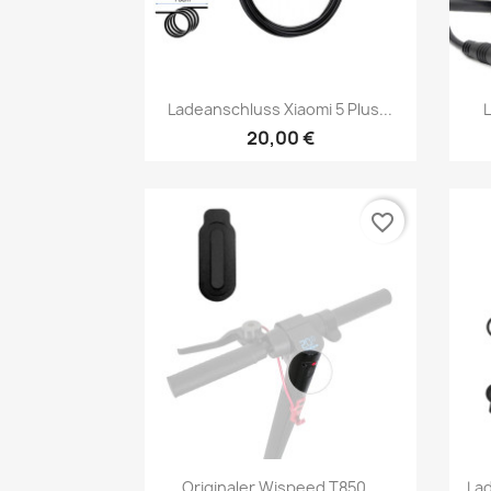
Vorschau

Ladeanschluss Xiaomi 5 Plus...
20,00 €
favorite_border
Vorschau

Originaler Wispeed T850...
Lad