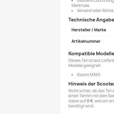
Saubere Zuordnung 
Merkmale
Versand oder Abhol
Technische Angab
Hersteller / Marke
Artikelnummer
Kompatible Modell
Dieses Teil ist laut Lief
Modelle geeignet:
Xiaomi M365
Hinweis der Scoote
Nicht sicher, ob das Tei
einen Termin mit dem Se
dabei auf
0 €
, weil wir e
benötigt wird.