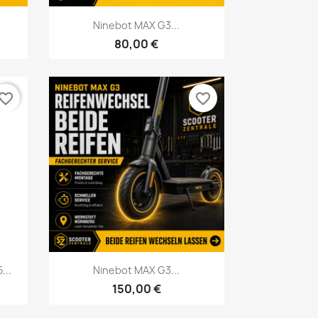
Vorschau

Ninebot MAX G3...
80,00 €
vorite_border
favorite_border
Vorschau

...
Ninebot MAX G3...
150,00 €