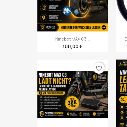
Vorschau

Ninebot MAX G3...
E
100,00 €
favorite_border