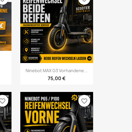
Vorschau

Ninebot MAX G3 Vorhandene...
75,00 €
vorite_border
favorite_border