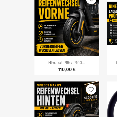
Vorschau

Ninebot P65 / P100...
110,00 €
favorite_border