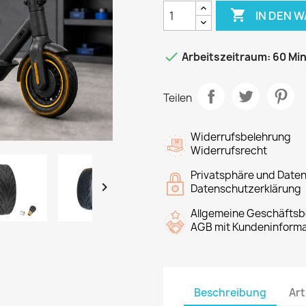

IN DEN 

Arbeitszeitraum: 60 Mi
Teilen
Widerrufsbelehrung
Widerrufsrecht
Privatsphäre und Date

Datenschutzerklärung
Allgemeine Geschäfts
AGB mit Kundeninforma
Beschreibung
Art