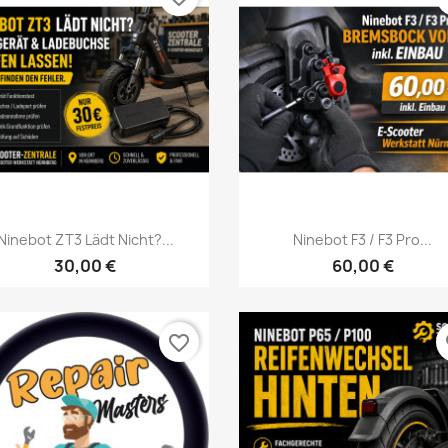
Vorschau
Vorschau


Ninebot ZT3 Lädt Nicht?...
Ninebot F3 / F3 Pro...
30,00 €
60,00 €
favorite_border
fa