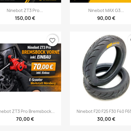
Vorschau
Vorschau


Ninebot ZT3 Pro...
Ninebot MAX G3...
150,00 €
90,00 €
favorite_border
fa
Vorschau
Vorschau


nebot ZT3 Pro Bremsbock...
Ninebot F20 F25 F30 F40 F65
70,00 €
30,00 €