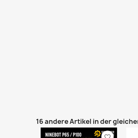
16 andere Artikel in der gleich
favorite_border