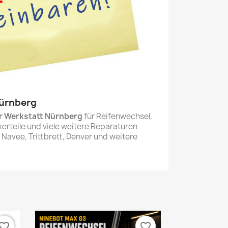
Nürnberg
r Werkstatt Nürnberg
für Reifenwechsel,
kerteile und viele weitere Reparaturen
 Navee, Trittbrett, Denver und weitere
vorite_border
favorite_border