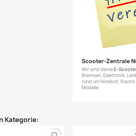
Scooter-Zentrale 
Wir sind deine
E-Scoote
Bremsen, Elektronik, Len
rund um Ninebot, Xiaomi,
Modelle.
en Kategorie:
favorite_border
fa