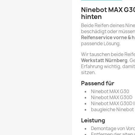
Ninebot MAX G30
hinten
Beide Reifen deines Nin
beschädigt oder müssen 
Reifenservice vorne & 
passende Lösung.
Wir tauschen beide Reif
Werkstatt Nürnberg
. G
Erfahrung wichtig, damit 
sitzen.
Passend für
Ninebot MAX G30
Ninebot MAX G30D
Ninebot MAX G30D I
baugleiche Ninebot
Leistung
Demontage von Vord
Entfernen der alten