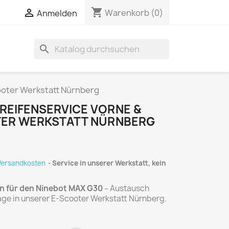
shopping_cart

Warenkorb
(0)
Anmelden
search
ooter Werkstatt Nürnberg
 REIFENSERVICE VORNE &
TER WERKSTATT NÜRNBERG
 Versandkosten
Service in unserer Werkstatt, kein
en für den Ninebot MAX G30
– Austausch
age in unserer E-Scooter Werkstatt Nürnberg.