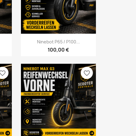
Vorschau

Ninebot P65 / P100...
100,00 €
vorite_border
favorite_border