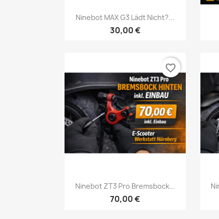
Vorschau

Ninebot MAX G3 Lädt Nicht?...
30,00 €
favorite_border
Vorschau

Ninebot ZT3 Pro Bremsbock...
Ni
70,00 €