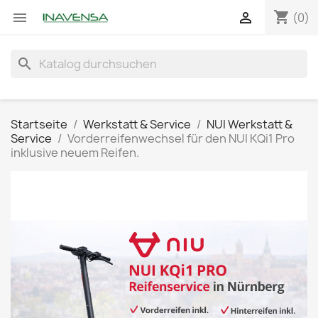
shopping_cart


(0)
search
Startseite
Werkstatt & Service
NUI Werkstatt &
Service
Vorderreifenwechsel für den NUI KQi1 Pro
inklusive neuem Reifen.