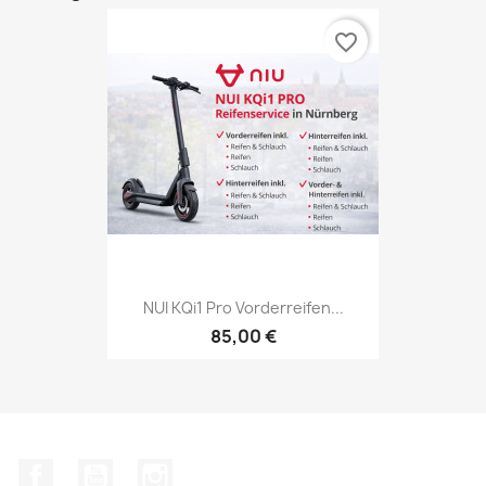
favorite_border
NUI KQi1 Pro Vorderreifen...
85,00 €
Facebook
YouTube
Instagram