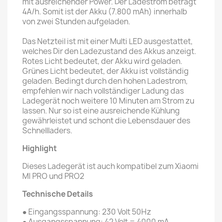
mit ausreichender Power. Der Ladestrom beträgt
4A/h. Somit ist der Akku (7.800 mAh) innerhalb
von zwei Stunden aufgeladen.
Das Netzteil ist mit einer Multi LED ausgestattet,
welches Dir den Ladezustand des Akkus anzeigt.
Rotes Licht bedeutet, der Akku wird geladen.
Grünes Licht bedeutet, der Akku ist vollständig
geladen. Bedingt durch den hohen Ladestrom,
empfehlen wir nach vollständiger Ladung das
Ladegerät noch weitere 10 Minuten am Strom zu
lassen. Nur so ist eine ausreichende Kühlung
gewährleistet und schont die Lebensdauer des
Schnellladers.
Highlight
Dieses Ladegerät ist auch kompatibel zum
Xiaomi
MI PRO und PRO2
Technische Details
● Eingangsspannung: 230 Volt 50Hz
● Ausgangsspannung: 42 Volt = 4000 mA