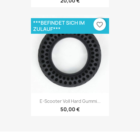
20,00 €
***BEFINDET SICH IM
favorite_border
ZULAUF***
E-Scooter Voll Hard Gummi...
50,00 €