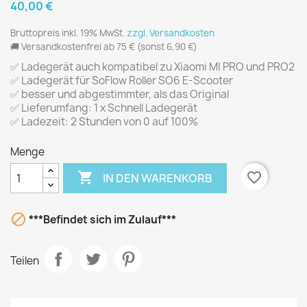
40,00 €
Bruttopreis inkl. 19% MwSt.
zzgl. Versandkosten
🚚 Versandkostenfrei ab 75 €
(sonst 6,90 €)
✅ Ladegerät auch kompatibel zu Xiaomi MI PRO und PRO2
✅ Ladegerät für SoFlow Roller SO6 E-Scooter
✅ besser und abgestimmter, als das Original
✅ Lieferumfang: 1 x Schnell Ladegerät
✅ Ladezeit: 2 Stunden von 0 auf 100%
Menge

favorite_border
IN DEN WARENKORB

***Befindet sich im Zulauf***
Teilen