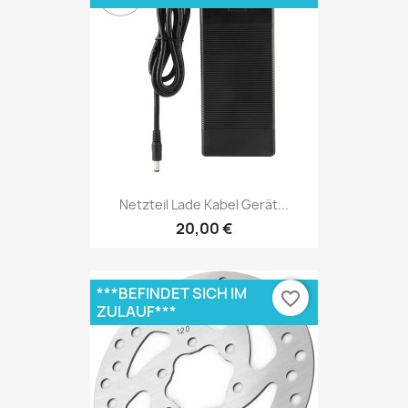
Netzteil Lade Kabel Gerät...
20,00 €
***BEFINDET SICH IM
favorite_border
ZULAUF***