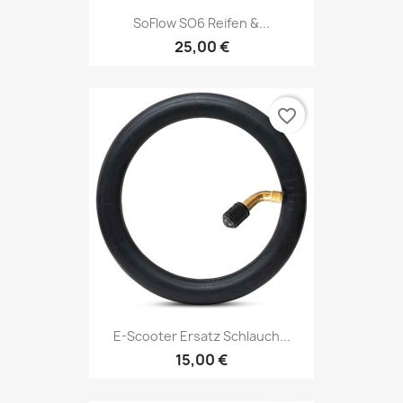
SoFlow SO6 Reifen &...
25,00 €
favorite_border
E-Scooter Ersatz Schlauch...
15,00 €