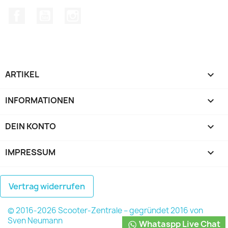
Facebook
YouTube
Instagram
ARTIKEL

INFORMATIONEN

DEIN KONTO

IMPRESSUM
keyboard_arrow_down
Vertrag widerrufen
© 2016-2026 Scooter-Zentrale – gegründet 2016 von
Sven Neumann
Whataspp Live Chat