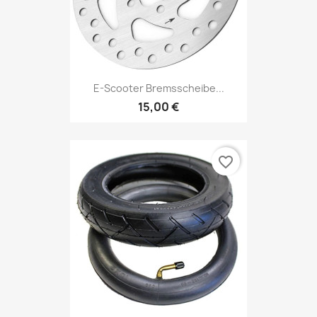
E-Scooter Bremsscheibe...
15,00 €
favorite_border