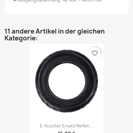
11 andere Artikel in der gleichen
Kategorie:
favorite_border
E-Scooter Ersatz Reifen...