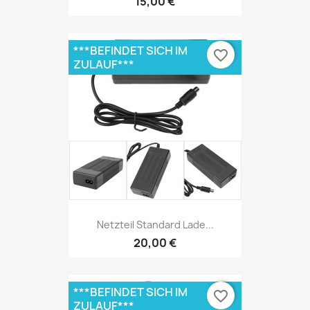
15,00 €
***BEFINDET SICH IM
favorite_border
ZULAUF***
Netzteil Standard Lade...
20,00 €
***BEFINDET SICH IM
favorite_border
ZULAUF***