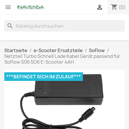
shopping_cart


(0)
search
Startseite
e-Scooter Ersatzteile
SoFlow
Netzteil Turbo Schnell Lade Kabel Gerät passend für
SoFlow S06 SO6 E-Scooter 4AH
***BEFINDET SICH IM ZULAUF***